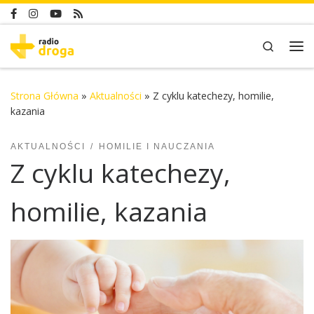
Skip to content
Search
Me
Strona Główna
»
Aktualności
»
Z cyklu katechezy, homilie,
kazania
AKTUALNOŚCI
HOMILIE I NAUCZANIA
Z cyklu katechezy,
homilie, kazania