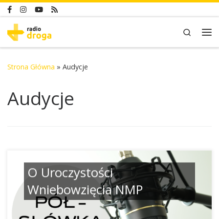
Skip to content
Search
Me
Strona Główna
»
Audycje
Audycje
O Uroczystości
Wniebowzięcia NMP