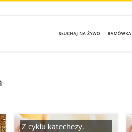
SŁUCHAJ NA ŻYWO
RAMÓWKA
a
a
Z cyklu katechezy,