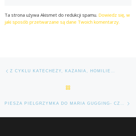
Ta strona używa Akismet do redukcji spamu.
Dowiedz się, w
jaki sposób przetwarzane są dane Twoich komentarzy.
Przeglądanie Wpisów
Poprzedni post
Z CYKLU KATECHEZY, KAZANIA, HOMILIE…
POWRÓT DO LISTY POS
Na
PIESZA PIELGRZYMKA DO MARIA GUGGING- CZERWIEC 2026 R.