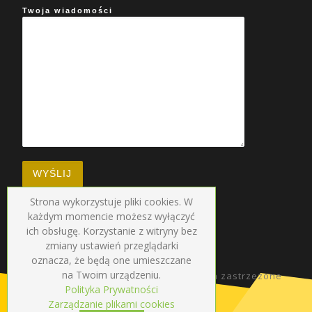
Twoja wiadomości
Strona wykorzystuje pliki cookies. W
każdym momencie możesz wyłączyć
ich obsługę. Korzystanie z witryny bez
zmiany ustawień przeglądarki
oznacza, że będą one umieszczane
na Twoim urządzeniu.
© 2026
Radio Droga
–
Wszelkie prawa zastrzezone
Polityka Prywatności
Zarządzanie plikami cookies