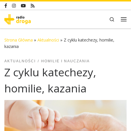
Skip to content
Search
Me
Strona Główna
»
Aktualności
»
Z cyklu katechezy, homilie,
kazania
AKTUALNOŚCI
HOMILIE I NAUCZANIA
Z cyklu katechezy,
homilie, kazania