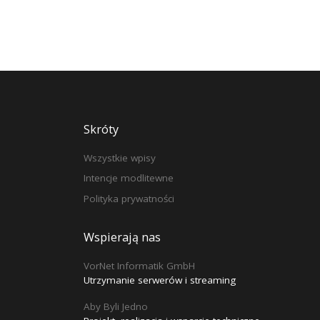
Skróty
Wszystkie wpisy
Intencje modlitewne
Polityka prywatności
Wspierają nas
VorNet Informatik GmbH
Utrzymanie serwerów i streaming
Aby Byli Jedno