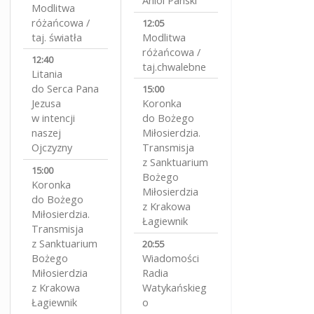
Aniol Panski
Modlitwa
różańcowa /
12:05
taj. światła
Modlitwa
różańcowa /
12:40
taj.chwalebne
Litania
do Serca Pana
15:00
Jezusa
Koronka
w intencji
do Bożego
naszej
Miłosierdzia.
Ojczyzny
Transmisja
z Sanktuarium
15:00
Bożego
Koronka
Miłosierdzia
do Bożego
z Krakowa
Miłosierdzia.
Łagiewnik
Transmisja
z Sanktuarium
20:55
Bożego
Wiadomości
Miłosierdzia
Radia
z Krakowa
Watykańskieg
Łagiewnik
o