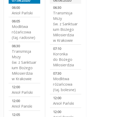
06:00
06:30
Anioł Pański
Transmisja
Mszy
06:05
św. z Sanktuar
Modlitwa
ium Bożego
różańcowa
Miłosierdzia
(taj. radosne)
w Krakowie
06:30
07:10
Transmisja
Koronka
Mszy
do Bożego
św. z Sanktuar
Miłosierdzia
ium Bożego
Miłosierdzia
07:30
w Krakowie
Modlitwa
różańcowa
12:00
(taj. bolesne)
Anioł Pański
12:00
12:00
Anioł Pański
Aniol Panski
12:00
12:05