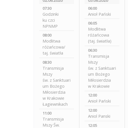
07:30
06:00
Godzinki
Anioł Pański
ku czci
06:05
NPNMP
Modlitwa
różańcowa
08:00
Modlitwa
(taj. światła)
różańcowa/
06:30
taj. światła
Transmisja
Mszy
08:30
Transmisja
św. z Sanktuari
Mszy
um Bożego
św. z Sanktuari
Miłosierdzia
um Bożego
w Krakowie
Miłosierdzia
12:00
w Krakowie
Anioł Pański
Łagiewnikach
12:00
11:00
Aniol Panski
Transmisja
Mszy Św.
12:05