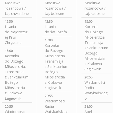
Modlitwa
Modlitwa
Modlitwa
różańcowa /
różańcowa /
różańcowa /
taj. chwalebne
taj. bolesne
taj. radosne
12:30
12:30
15:00
Litania
Litania
Koronka
do Najdroższ
do św. Józefa
do Bożego
ej Krwi
Miłosierdzia.
15:00
Chrystusa
Transmisja
Koronka
z Sanktuarium
do Bożego
15:00
Bożego
Koronka
Miłosierdzia.
Miłosierdzia
do Bożego
Transmisja
z Krakowa
Miłosierdzia.
z Sanktuarium
Łagiewnik
Transmisja
Bożego
z Sanktuarium
Miłosierdzia
20:55
Bożego
z Krakowa
Wiadomości
Miłosierdzia
Łagiewnik
Radia
z Krakowa
Watykańskieg
20:55
Łagiewnik
o
Wiadomości
Radia
20:55
21:00
Wiadomości
Watykańskieg
Apel