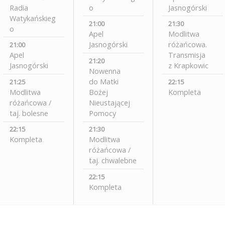
Radia
o
Jasnogórski
Watykańskieg
21:00
21:30
o
Apel
Modlitwa
Jasnogórski
różańcowa.
21:00
Apel
Transmisja
21:20
Jasnogórski
z Krapkowic
Nowenna
do Matki
21:25
22:15
Modlitwa
Bożej
Kompleta
różańcowa /
Nieustającej
taj. bolesne
Pomocy
22:15
21:30
Kompleta
Modlitwa
różańcowa /
taj. chwalebne
22:15
Kompleta