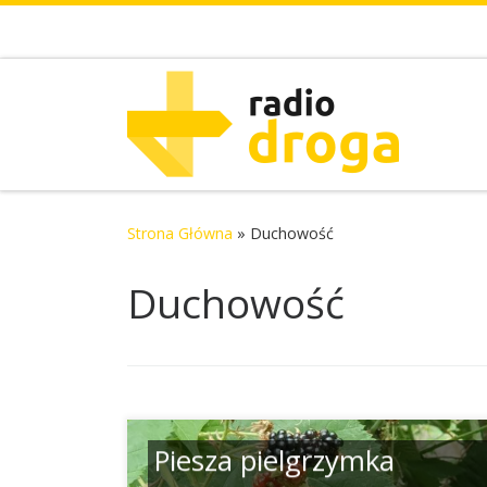
Skip to content
Strona Główna
»
Duchowość
Duchowość
Piesza pielgrzymka