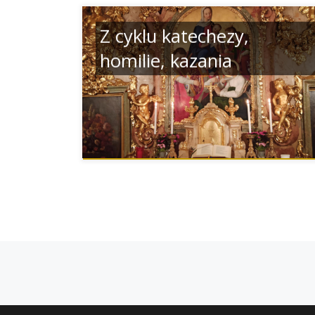
Z cyklu katechezy,
homilie, kazania
Nawigacja postów