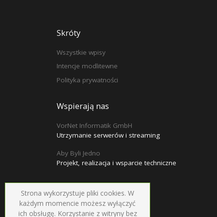
Skróty
Wszystkie wpisy
Intencje modlitewne
Polityka prywatności
Wspierają nas
VorNet Informatik GmbH
Utrzymanie serwerów i streaming
Aby Byli Jedno
Projekt, realizacja i wsparcie techniczne
Strona wykorzystuje pliki cookies. W
każdym momencie możesz wyłączyć
ich obsługę. Korzystanie z witryny bez