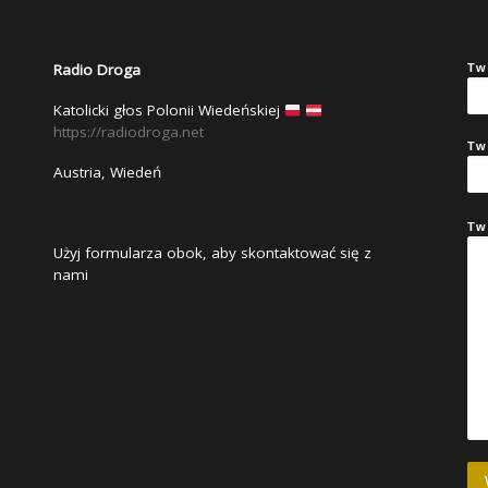
Radio Droga
Tw
Katolicki głos Polonii Wiedeńskiej
https://radiodroga.net
Tw
Austria, Wiedeń
Tw
Użyj formularza obok, aby skontaktować się z
nami