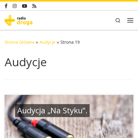
Skip to content
Search
Me
Strona Główna
»
Audycje
»
Strona 19
Audycje
Audycja „Na Styku”.