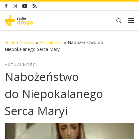
Skip to content
Search
Me
Strona Główna
»
Aktualności
»
Nabożeństwo do
Niepokalanego Serca Maryi
AKTUALNOŚCI
Nabożeństwo
do Niepokalanego
Serca Maryi