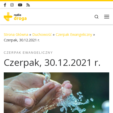
Skip to content
Search
Me
Strona Główna
»
Duchowość
»
Czerpak Ewangeliczny
»
Czerpak, 30.12.2021 r.
CZERPAK EWANGELICZNY
Czerpak, 30.12.2021 r.