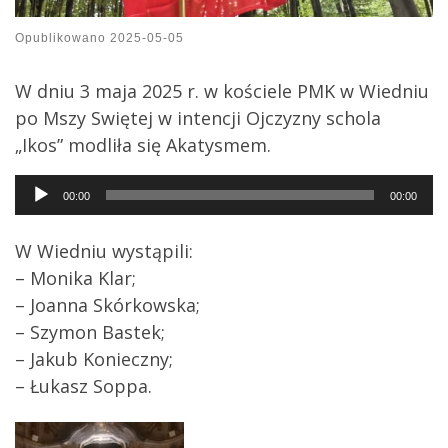
Opublikowano
2025-05-05
W dniu 3 maja 2025 r. w kościele PMK w Wiedniu
po Mszy Swiętej w intencji Ojczyzny schola
„Ikos” modliła się Akatysmem.
Audio
00:00
00:00
Player
W Wiedniu wystąpili:
– Monika Klar;
– Joanna Skórkowska;
– Szymon Bastek;
– Jakub Konieczny;
– Łukasz Soppa.