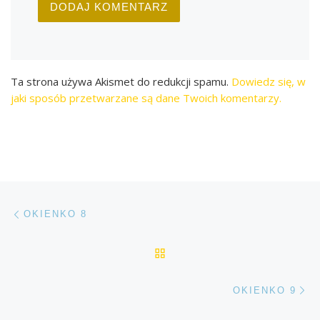
Ta strona używa Akismet do redukcji spamu.
Dowiedz się, w
jaki sposób przetwarzane są dane Twoich komentarzy.
Przeglądanie Wpisów
Poprzedni post
OKIENKO 8
POWRÓT DO LISTY POS
Na
OKIENKO 9