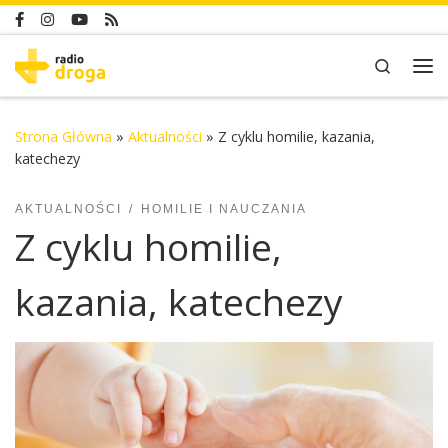
Skip to content
Search
Me
Strona Główna
»
Aktualności
»
Z cyklu homilie, kazania,
katechezy
AKTUALNOŚCI
HOMILIE I NAUCZANIA
Z cyklu homilie,
kazania, katechezy