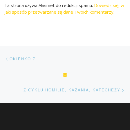
Ta strona używa Akismet do redukcji spamu.
Dowiedz się, w
jaki sposób przetwarzane są dane Twoich komentarzy.
Przeglądanie Wpisów
Poprzedni post
OKIENKO 7
POWRÓT DO LISTY POS
Na
Z CYKLU HOMILIE, KAZANIA, KATECHEZY