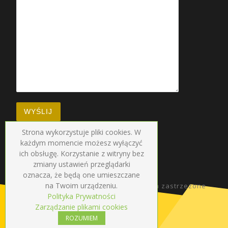
Strona wykorzystuje pliki cookies. W
każdym momencie możesz wyłączyć
ich obsługę. Korzystanie z witryny bez
zmiany ustawień przeglądarki
oznacza, że będą one umieszczane
na Twoim urządzeniu.
© 2026
Radio Droga
–
Wszelkie prawa zastrzezone
Polityka Prywatności
Zarządzanie plikami cookies
ROZUMIEM