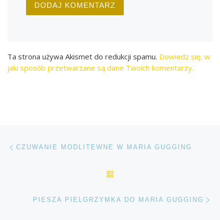
Ta strona używa Akismet do redukcji spamu.
Dowiedz się, w
jaki sposób przetwarzane są dane Twoich komentarzy.
Przeglądanie Wpisów
Poprzedni post
CZUWANIE MODLITEWNE W MARIA GUGGING
POWRÓT DO LISTY POS
Na
PIESZA PIELGRZYMKA DO MARIA GUGGING