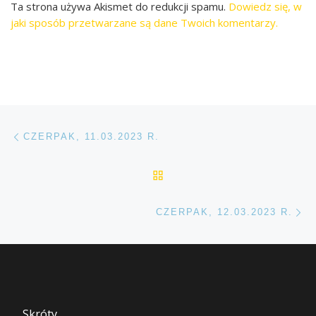
Ta strona używa Akismet do redukcji spamu.
Dowiedz się, w
jaki sposób przetwarzane są dane Twoich komentarzy.
Przeglądanie Wpisów
Poprzedni post
CZERPAK, 11.03.2023 R.
POWRÓT DO LISTY POS
Na
CZERPAK, 12.03.2023 R.
Skróty