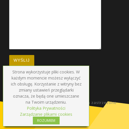
Strona wykorzystuje pliki cookies. W
każdym momencie możesz wyłączyć
ich obsługę. Korzystanie z witryny bez
zmiany ustawień przeglądarki
oznacza, że będą one umieszczane
na Twoim urządzeniu.
© 2026
Radio Droga
–
Wszelkie prawa zastrzezone
Polityka Prywatności
Zarządzanie plikami cookies
ROZUMIEM