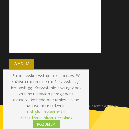
Strona wykorzystuje pliki cookies. W
każdym momencie możesz wyłączyć
ich obsługę. Korzystanie z witryny bez
zmiany ustawień przeglądarki
oznacza, że będą one umieszczane
na Twoim urządzeniu.
© 2026
Radio Droga
–
Wszelkie prawa zastrzezone
Polityka Prywatności
Zarządzanie plikami cookies
ROZUMIEM