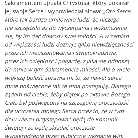
Sakramentem ujrzała Chrystusa, który pokazał
jej swoje Serce i wypowiedział słowa:
„Oto Serce,
które tak bardzo umiłowało ludzi, że niczego
nie szczędziło aż do wyczerpania i wykończenia
się, by im dać dowody swej miłości. A w zamian
od większości ludzi doznaje tylko niewdzięczności
przez ich nieuszanowania i świętokradztwa,
przez ich oziębłość i pogardę, z jaką się odnoszą
do mnie w tym Sakramencie miłości. Ale o wiele
większą boleść sprawia mi to, że nawet serca
mnie poświęcone tak ze mną postępują. Dlatego
żądam od ciebie, żeby piątek po oktawie Bożego
Ciała był poświęcony na szczególną uroczystość
dla uczczenia mojego Serca przez to, że w tym
dniu wierni przystępować będą do Komunii
świętej i że będą składać uroczyste
wynagrodzenia przez publiczne wyznanie win,