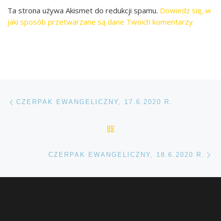
Ta strona używa Akismet do redukcji spamu.
Dowiedz się, w
jaki sposób przetwarzane są dane Twoich komentarzy.
Przeglądanie Wpisów
Poprzedni post
CZERPAK EWANGELICZNY, 17.6.2020 R.
POWRÓT DO LISTY POS
Na
CZERPAK EWANGELICZNY, 18.6.2020 R.