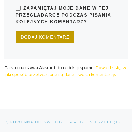
ZAPAMIĘTAJ MOJE DANE W TEJ
PRZEGLĄDARCE PODCZAS PISANIA
KOLEJNYCH KOMENTARZY.
Ta strona używa Akismet do redukcji spamu.
Dowiedz się, w
jaki sposób przetwarzane są dane Twoich komentarzy.
Przeglądanie Wpisów
Poprzedni post
NOWENNA DO ŚW. JÓZEFA – DZIEŃ TRZECI (12.03)