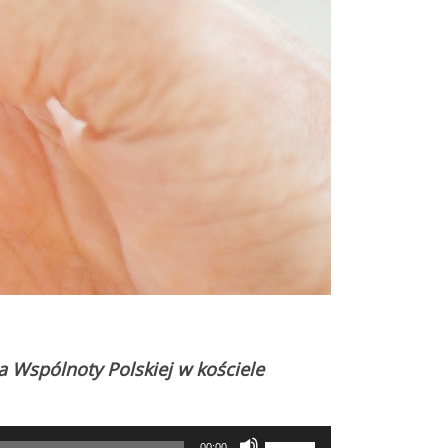
 Wspólnoty Polskiej w kościele
Use
00:00