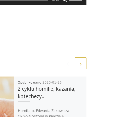
Up/Down
Arrow
keys
to
increase
or
decrease
volume.
Opublikowano
2020-01-26
Z cyklu homilie, kazania,
katechezy…
Homilia o. Edwarda Żakowicza
CR wygłoszona w niedzielę