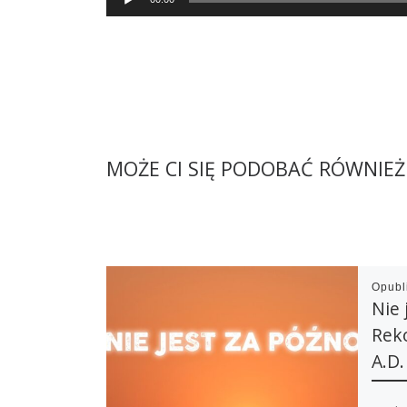
Player
MOŻE CI SIĘ PODOBAĆ RÓWNIEŻ
Opub
Nie 
Rek
A.D.