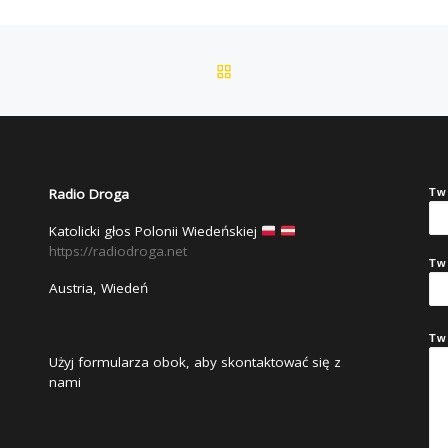
POWRÓT DO LISTY POS
Radio Droga
Tw
Katolicki głos Polonii Wiedeńskiej
https://radiodroga.net
Tw
Austria, Wiedeń
Tw
Użyj formularza obok, aby skontaktować się z
nami