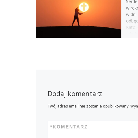
Serde
w rek
w dn.
odbędą
Katoli
rekol
CR. […
Dodaj komentarz
Twój adres email nie zostanie opublikowany.
Wym
*
KOMENTARZ