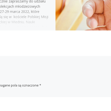
cznie zapraszamy do udziału
olekcjach młodzieżowych
 27-29 marca 2022, które
 się w kościele Polskiej Misji
ckiej w Wiedniu. Nauki
ekcyjne wygłosi ks. Maciej Braun
]
agane pola są oznaczone
*