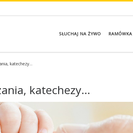
SŁUCHAJ NA ŻYWO
RAMÓWKA
zania, katechezy…
azania, katechezy…