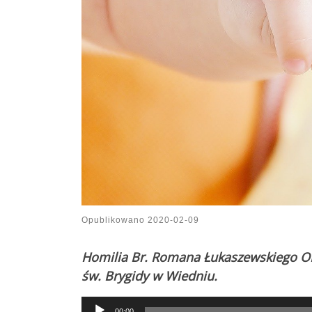
Opublikowano
2020-02-09
Homilia Br. Romana Łukaszewskiego OF
św. Brygidy w Wiedniu.
Audio
00:00