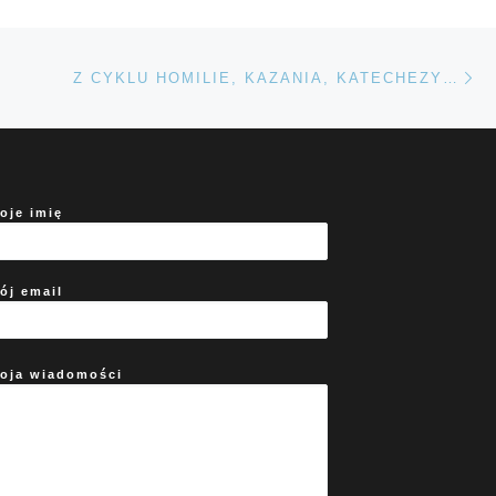
Na
TÓW
Z CYKLU HOMILIE, KAZANIA, KATECHEZY…
oje imię
ój email
oja wiadomości