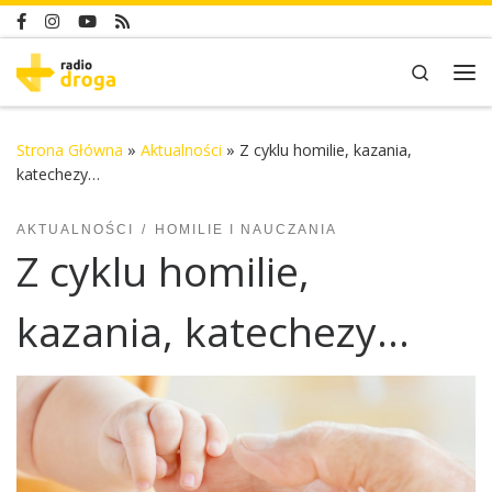
Skip to content
Search
Me
Strona Główna
»
Aktualności
»
Z cyklu homilie, kazania,
katechezy…
AKTUALNOŚCI
HOMILIE I NAUCZANIA
Z cyklu homilie,
kazania, katechezy…