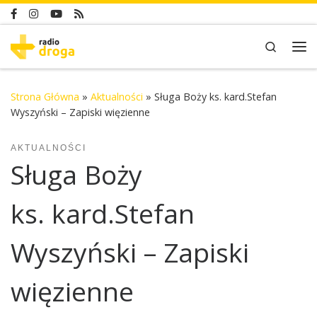
Skip to content
Search
Me
Strona Główna
»
Aktualności
»
Sługa Boży ks. kard.Stefan
Wyszyński – Zapiski więzienne
AKTUALNOŚCI
Sługa Boży
ks. kard.Stefan
Wyszyński – Zapiski
więzienne