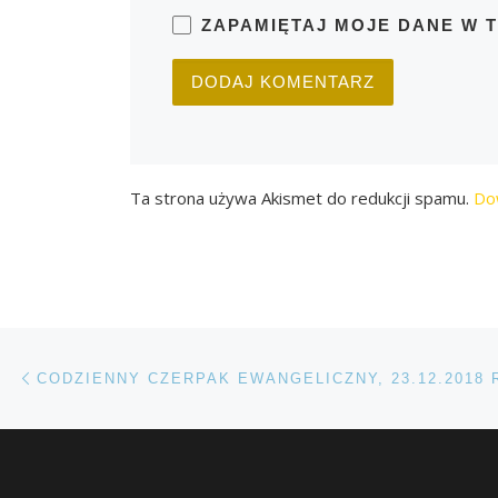
ZAPAMIĘTAJ MOJE DANE W 
Ta strona używa Akismet do redukcji spamu.
Do
Przeglądanie Wpisów
Poprzedni post
CODZIENNY CZERPAK EWANGELICZNY, 23.12.2018 