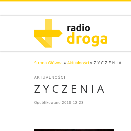
Skip to content
Strona Główna
»
Aktualności
»
Z Y C Z E N I A
AKTUALNOŚCI
Z Y C Z E N I A
Opublikowano
2018-12-23