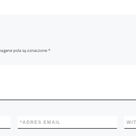
agane pola są oznaczone
*
*
ADRES EMAIL
WI