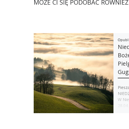
MOŻE CI SIĘ PODOBAĆ RÓWNIEŻ
Opub
Nied
Boże
Pie
Gug
Piesz
NIED
W Nie
28.04.
pielg
W pię