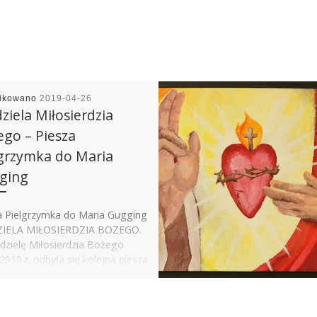
likowano
2019-04-26
ziela Miłosierdzia
go – Piesza
lgrzymka do Maria
ging
a Pielgrzymka do Maria Gugging
ZIELA MIŁOSIERDZIA BOZEGO.
dzielę Miłosierdzia Bożego
2019 r. odbyła się kolejna piesza
rzymka do Maria Gugging.
knej słonecznej pogodzie, […]