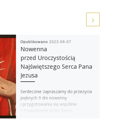
Opublikowano
2023-06-07
Nowenna
przed Uroczystością
Najświętszego Serca Pana
Jezusa
Serdecznie zapraszamy do przeżycia
pięknych 9 dni nowenny
i przygotowania się wspólnie
z Powołanymi przez Serce
na Uroczystość Najświętszego Serca
Pana Jezusa. Dzień 1 (środa,
07.06.2023):