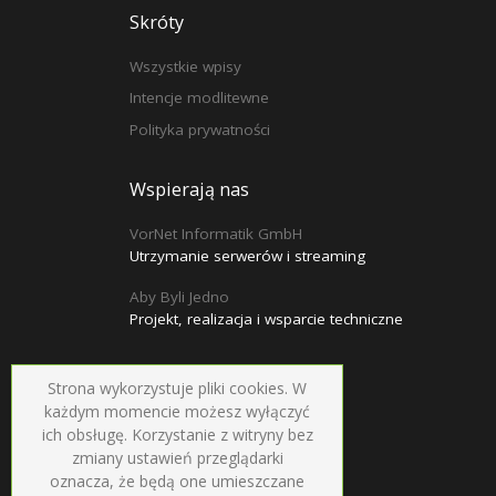
Skróty
Wszystkie wpisy
Intencje modlitewne
Polityka prywatności
Wspierają nas
VorNet Informatik GmbH
Utrzymanie serwerów i streaming
Aby Byli Jedno
Projekt, realizacja i wsparcie techniczne
Strona wykorzystuje pliki cookies. W
każdym momencie możesz wyłączyć
ich obsługę. Korzystanie z witryny bez
zmiany ustawień przeglądarki
oznacza, że będą one umieszczane