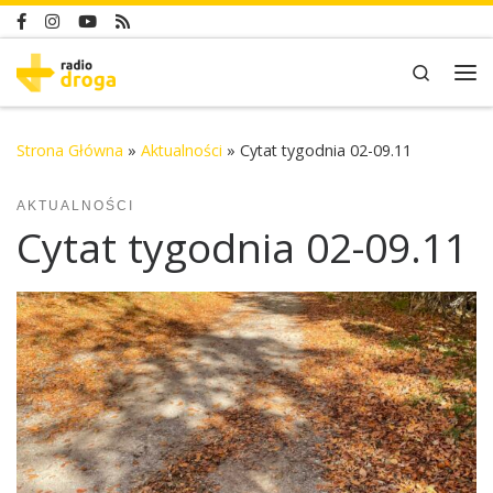
Skip to content
Search
Me
Strona Główna
»
Aktualności
»
Cytat tygodnia 02-09.11
AKTUALNOŚCI
Cytat tygodnia 02-09.11