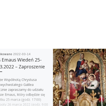
likowano
2022-03-14
s Emaus Wiedeń 25-
3.2022 – Zaproszenie
ze Wspólnotą Chrystusa
wychwstałego Galilea
cznie zapraszamy do udziału
sie Emaus, który odbędzie się
ątku 25 marca (godz. 17:00)
boty 26 marca 2022 (godz. 9:00