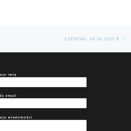
Na
TÓW
CZERPAK, 09.05.2023 R.
oje imię
ój email
oja wiadomości