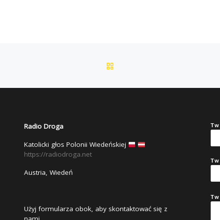
POWRÓT DO LISTY POS
Radio Droga
Tw
Katolicki głos Polonii Wiedeńskiej
https://radiodroga.net
Tw
Austria, Wiedeń
Tw
Użyj formularza obok, aby skontaktować się z
nami