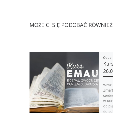
MOŻE CI SIĘ PODOBAĆ RÓWNIEŻ
Opub
Kur
26.0
Wraz 
Zmart
serde
w Kur
od pi
do so