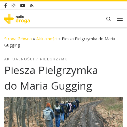
Skip to content
Search
Me
Strona Główna
»
Aktualności
»
Piesza Pielgrzymka do Maria
Gugging
AKTUALNOŚCI
PIELGRZYMKI
Piesza Pielgrzymka
do Maria Gugging