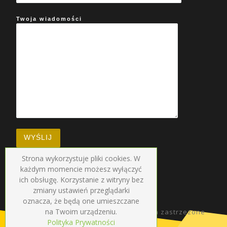
Twoja wiadomości
Strona wykorzystuje pliki cookies. W
każdym momencie możesz wyłączyć
ich obsługę. Korzystanie z witryny bez
zmiany ustawień przeglądarki
oznacza, że będą one umieszczane
na Twoim urządzeniu.
© 2026
Radio Droga
–
Wszelkie prawa zastrzezone
Polityka Prywatności