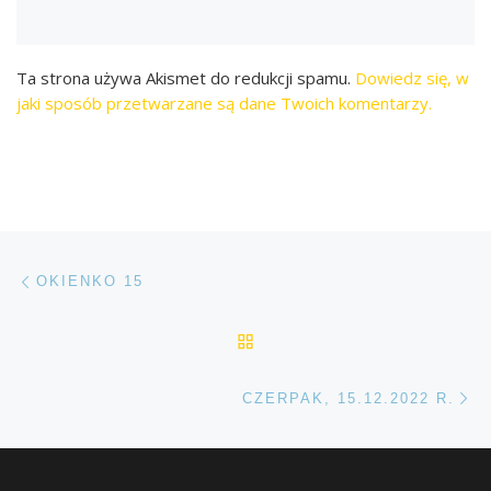
Ta strona używa Akismet do redukcji spamu.
Dowiedz się, w
jaki sposób przetwarzane są dane Twoich komentarzy.
Przeglądanie Wpisów
Poprzedni post
OKIENKO 15
POWRÓT DO LISTY POS
Na
CZERPAK, 15.12.2022 R.