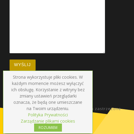
Strona wykorzystuje pliki cookies. W
każdym momencie możesz wyłączyć
ich obsługę. Korzystanie z witryny bez
zmiany ustawień przeglądarki
oznacza, że będą one umieszczane
na Twoim urządzeniu.
© 2026
Radio Droga
–
Wszelkie prawa zastrzezone
Polityka Prywatności
Zarządzanie plikami cookies
ROZUMIEM