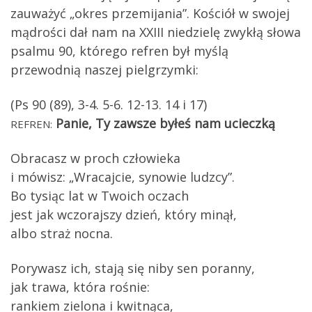
zauważyć „okres przemijania”. Kościół w swojej
mądrości dał nam na XXIII niedzielę zwykłą słowa
psalmu 90, którego refren był myślą
przewodnią naszej pielgrzymki:
(Ps 90 (89), 3-4. 5-6. 12-13. 14 i 17)
Panie, Ty zawsze byłeś nam ucieczką
REFREN:
Obracasz w proch człowieka
i mówisz: „Wracajcie, synowie ludzcy”.
Bo tysiąc lat w Twoich oczach
jest jak wczorajszy dzień, który minął,
albo straż nocna.
Porywasz ich, stają się niby sen poranny,
jak trawa, która rośnie:
rankiem zielona i kwitnąca,