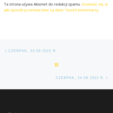
Ta strona używa Akismet do redukcji spamu.
Dowiedz się, w
jaki sposób przetwarzane są dane Twoich komentarzy.
Przeglądanie Wpisów
Poprzedni post
CZERPAK, 23.09.2022 R.
POWRÓT DO LISTY POS
Na
CZERPAK, 24.09.2022 R.