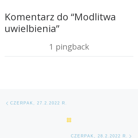
Komentarz do “Modlitwa
uwielbienia”
1 pingback
Przeglądanie Wpisów
Poprzedni post
CZERPAK, 27.2.2022 R.
POWRÓT DO LISTY POS
Na
CZERPAK, 28.2.2022 R.