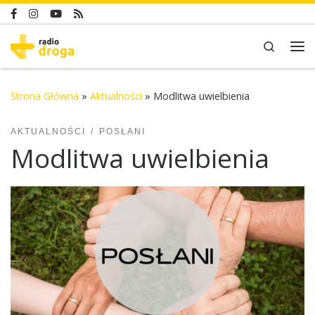
Skip to content
Search
Me
Strona Główna
»
Aktualności
»
Modlitwa uwielbienia
AKTUALNOŚCI
POSŁANI
Modlitwa uwielbienia