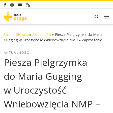
Skip to content
Search
Me
Strona Główna
»
Aktualności
»
Piesza Pielgrzymka do Maria
Gugging w Uroczystość Wniebowzięcia NMP – Zaproszenie
AKTUALNOŚCI
Piesza Pielgrzymka
do Maria Gugging
w Uroczystość
Wniebowzięcia NMP –