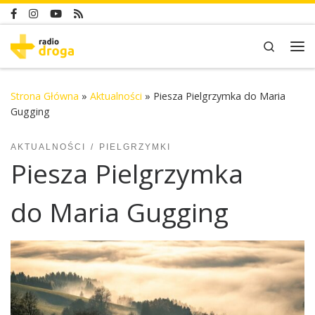
Skip to content
Search
Me
Strona Główna
»
Aktualności
»
Piesza Pielgrzymka do Maria
Gugging
AKTUALNOŚCI
PIELGRZYMKI
Piesza Pielgrzymka
do Maria Gugging