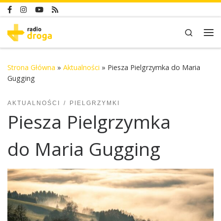
Skip to content
Search
Me
Strona Główna
»
Aktualności
»
Piesza Pielgrzymka do Maria
Gugging
AKTUALNOŚCI
PIELGRZYMKI
Piesza Pielgrzymka
do Maria Gugging