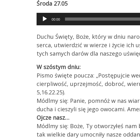
Ś
roda 27.05
Audio
00:00
Player
Duchu Święty, Boże, który w dniu naro
serca, utwierdzić w wierze i życie ich
tych samych darów dla naszego uświęc
W szóstym dniu:
Pismo święte poucza: „Postępujcie wed
cierpliwość, uprzejmość, dobroć, wier
5,16.22.25).
Módlmy się: Panie, pomnóż w nas wiar
ducha i cieszyli się jego owocami. Ame
Ojcze nasz…
Módlmy się: Boże, Ty otworzyłeś nam 
tak wielkie dary umocniły nasze oddan