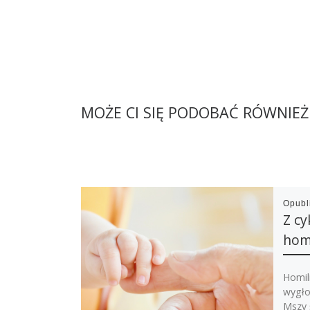
MOŻE CI SIĘ PODOBAĆ RÓWNIEŻ
Opub
Z cy
homi
Homili
wygło
Mszy 