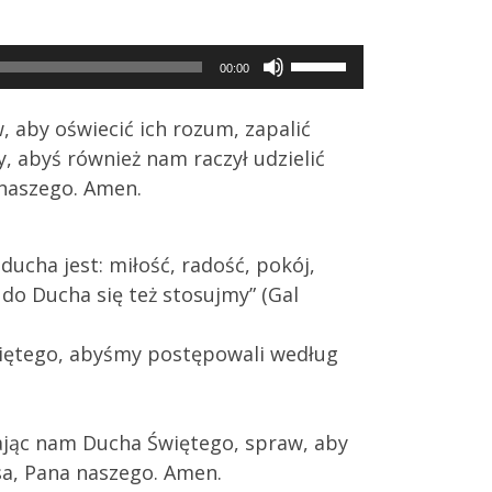
Use
00:00
Up/Down
Arrow
, aby oświecić ich rozum, zapalić
keys
y, abyś również nam raczył udzielić
to
 naszego. Amen.
increase
or
ucha jest: miłość, radość, pokój,
decrease
do Ducha się też stosujmy” (Gal
volume.
więtego, abyśmy postępowali według
ając nam Ducha Świętego, spraw, aby
sa, Pana naszego. Amen.