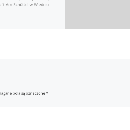
afii Am Schüttel w Wiedniu
agane pola są oznaczone
*