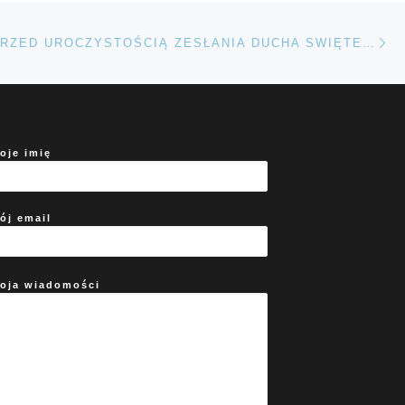
Na
TÓW
NOWENNA PRZED UROCZYSTOŚCIĄ ZESŁANIA DUCHA SWIĘTEGO – 7. DZIEŃ
oje imię
ój email
oja wiadomości