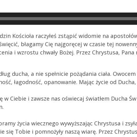
dzin Kościoła raczyłeś zstąpić widomie na apostołów
 uświęcić, błagamy Cię najgoręcej w czasie tej nowenn
enia i wzrostu chwały Bożej. Przez Chrystusa, Pana
ług ducha, a nie spełnicie pożądania ciała. Owocem d
ność, łagodność, opanowanie. Mając życie od Ducha, 
ę w Ciebie i zawsze nas oświecaj światłem Ducha Ś
n.
bramy życia wiecznego wywyższając Chrystusa i zsył
ie się Tobie i pomnożyły naszą wiarę. Przez Chrystu