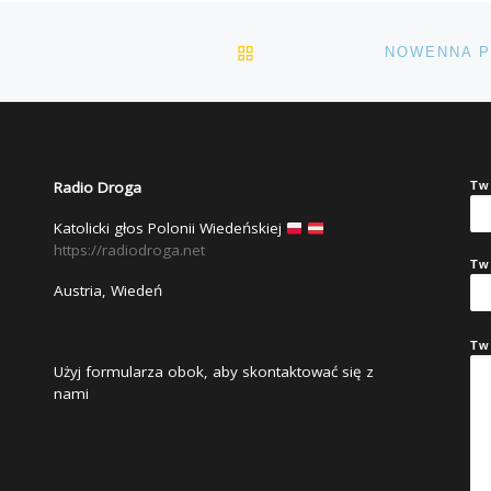
POWRÓT DO LISTY POS
Radio Droga
Tw
Katolicki głos Polonii Wiedeńskiej
https://radiodroga.net
Tw
Austria, Wiedeń
Tw
Użyj formularza obok, aby skontaktować się z
nami