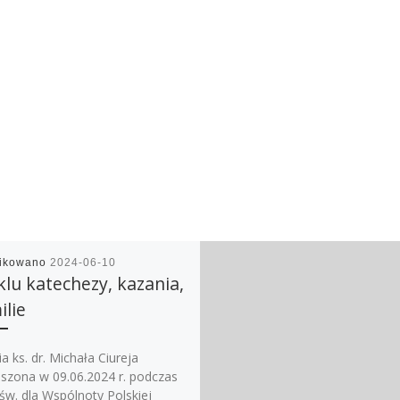
likowano
2024-06-10
klu katechezy, kazania,
lie
a ks. dr. Michała Ciureja
szona w 09.06.2024 r. podczas
św. dla Wspólnoty Polskiej