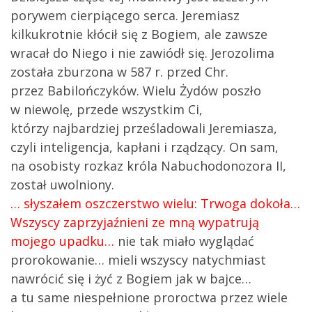
porywem cierpiącego serca. Jeremiasz
kilkukrotnie kłócił się z Bogiem, ale zawsze
wracał do Niego i nie zawiódł się. Jerozolima
została zburzona w 587 r. przed Chr.
przez Babilończyków. Wielu Żydów poszło
w niewolę, przede wszystkim Ci,
którzy najbardziej prześladowali Jeremiasza,
czyli inteligencja, kapłani i rządzący. On sam,
na osobisty rozkaz króla Nabuchodonozora II,
został uwolniony.
… słyszałem oszczerstwo wielu: Trwoga dokoła…
Wszyscy zaprzyjaźnieni ze mną wypatrują
mojego upadku…
nie tak miało wyglądać
prorokowanie… mieli wszyscy natychmiast
nawrócić się i żyć z Bogiem jak w bajce…
a tu same niespełnione proroctwa przez wiele