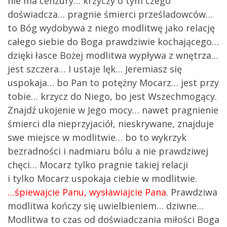
nie ma cenzury… krzyczy o tym czego
doświadcza… pragnie śmierci prześladowców…
to Bóg wydobywa z niego modlitwę jako relację
całego siebie do Boga prawdziwie kochającego…
dzięki łasce Bożej modlitwa wypływa z wnętrza…
jest szczera… I ustaje lęk… Jeremiasz się
uspokaja… bo Pan to potężny Mocarz… jest przy
tobie… krzycz do Niego, bo jest Wszechmogący.
Znajdź ukojenie w Jego mocy… nawet pragnienie
śmierci dla nieprzyjaciół, nieskrywane, znajduje
swe miejsce w modlitwie… bo to wykrzyk
bezradności i nadmiaru bólu a nie prawdziwej
chęci… Mocarz tylko pragnie takiej relacji
i tylko Mocarz uspokaja ciebie w modlitwie.
…śpiewajcie Panu, wysławiajcie Pana.
Prawdziwa
modlitwa kończy się uwielbieniem… dziwne…
Modlitwa to czas od doświadczania miłości Boga