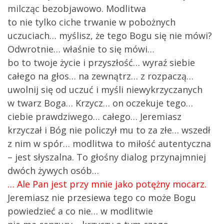
milcząc bezobjawowo. Modlitwa
to nie tylko ciche trwanie w pobożnych
uczuciach… myślisz, że tego Bogu się nie mówi?
Odwrotnie… właśnie to się mówi…
bo to twoje życie i przyszłość… wyraź siebie
całego na głos… na zewnątrz… z rozpaczą…
uwolnij się od uczuć i myśli niewykrzyczanych
w twarz Boga… Krzycz… on oczekuje tego…
ciebie prawdziwego… całego… Jeremiasz
krzyczał i Bóg nie policzył mu to za złe… wszedł
z nim w spór… modlitwa to miłość autentyczna
– jest słyszalna. To głośny dialog przynajmniej
dwóch żywych osób…
… Ale Pan jest przy mnie jako potężny mocarz.
Jeremiasz nie przesiewa tego co może Bogu
powiedzieć a co nie… w modlitwie