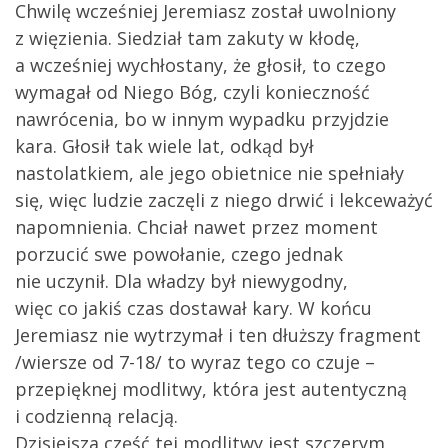
Chwilę wcześniej Jeremiasz został uwolniony
z więzienia. Siedział tam zakuty w kłodę,
a wcześniej wychłostany, że głosił, to czego
wymagał od Niego Bóg, czyli konieczność
nawrócenia, bo w innym wypadku przyjdzie
kara. Głosił tak wiele lat, odkąd był
nastolatkiem, ale jego obietnice nie spełniały
się, więc ludzie zaczęli z niego drwić i lekceważyć
napomnienia. Chciał nawet przez moment
porzucić swe powołanie, czego jednak
nie uczynił. Dla władzy był niewygodny,
więc co jakiś czas dostawał kary. W końcu
Jeremiasz nie wytrzymał i ten dłuższy fragment
/wiersze od 7-18/ to wyraz tego co czuje –
przepięknej modlitwy, która jest autentyczną
i codzienną relacją.
Dzisiejsza część tej modlitwy jest szczerym