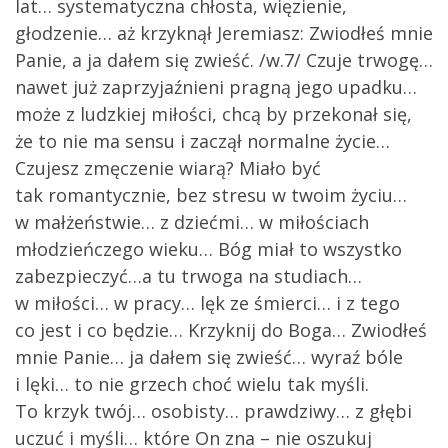
lat… systematyczna chłosta, więzienie,
głodzenie… aż krzyknął Jeremiasz: Zwiodłeś mnie
Panie, a ja dałem się zwieść. /w.7/ Czuje trwogę…
nawet już zaprzyjaźnieni pragną jego upadku…
może z ludzkiej miłości, chcą by przekonał się,
że to nie ma sensu i zaczął normalne życie…
Czujesz zmęczenie wiarą? Miało być
tak romantycznie, bez stresu w twoim życiu…
w małżeństwie… z dziećmi… w miłościach
młodzieńczego wieku… Bóg miał to wszystko
zabezpieczyć…a tu trwoga na studiach…
w miłości… w pracy… lęk ze śmierci… i z tego
co jest i co będzie… Krzyknij do Boga… Zwiodłeś
mnie Panie… ja dałem się zwieść… wyraź bóle
i lęki… to nie grzech choć wielu tak myśli.
To krzyk twój… osobisty… prawdziwy… z głębi
uczuć i myśli… które On zna – nie oszukuj