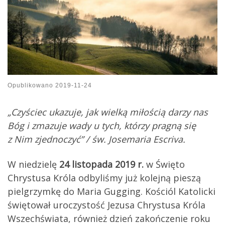
Opublikowano
2019-11-24
„Czyściec ukazuje, jak wielką miłością darzy nas
Bóg i zmazuje wady u tych, którzy pragną się
z Nim zjednoczyć” / św. Josemaria Escriva.
W niedzielę
24 listopada
2019 r.
w
Ś
więto
Chrystusa Króla odbyliśmy już kolejną pieszą
pielgrzymkę do Maria Gugging.
Kościól Katolicki
świętował uroczystość Jezusa Chrystusa Króla
Wszechświata, również dzień zakończenie roku