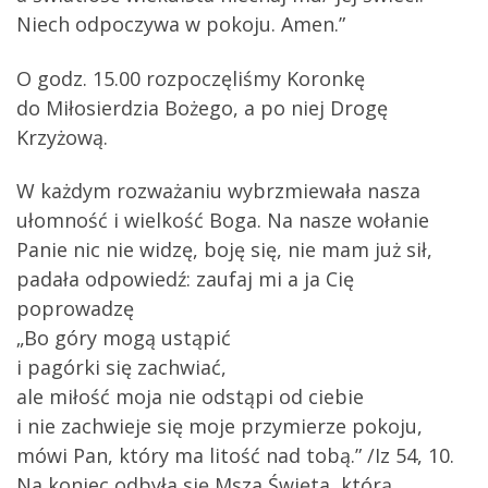
Niech odpoczywa w pokoju. Amen.”
O godz. 15.00 rozpoczęliśmy Koronkę
do Miłosierdzia Bożego, a po niej Drogę
Krzyżową.
W każdym rozważaniu wybrzmiewała nasza
ułomność i wielkość Boga. Na nasze wołanie
Panie nic nie widzę, boję się, nie mam już sił,
padała odpowiedź: zaufaj mi a ja Cię
poprowadzę
„Bo góry mogą ustąpić
i pagórki się zachwiać,
ale miłość moja nie odstąpi od ciebie
i nie zachwieje się moje przymierze pokoju,
mówi Pan, który ma litość nad tobą.” /Iz 54, 10.
Na koniec odbyła się Msza Święta, którą