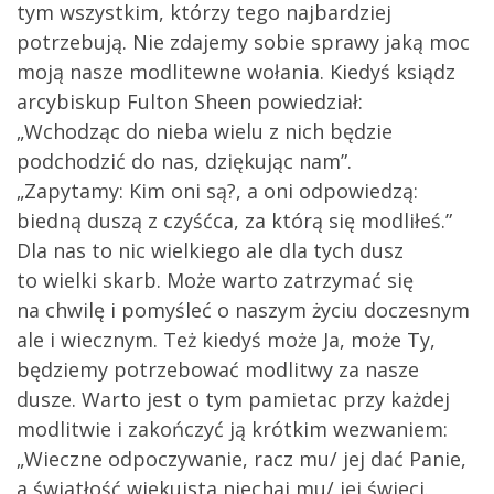
tym wszystkim, którzy tego najbardziej
potrzebują. Nie zdajemy sobie sprawy jaką moc
moją nasze modlitewne wołania. Kiedyś ksiądz
arcybiskup Fulton Sheen powiedział:
„Wchodząc do nieba wielu z nich będzie
podchodzić do nas, dziękując nam”.
„Zapytamy: Kim oni są?, a oni odpowiedzą:
biedną duszą z czyśćca, za którą się modliłeś.”
Dla nas to nic wielkiego ale dla tych dusz
to wielki skarb. Może warto zatrzymać się
na chwilę i pomyśleć o naszym życiu doczesnym
ale i wiecznym. Też kiedyś może Ja, może Ty,
będziemy potrzebować modlitwy za nasze
dusze. Warto jest o tym pamietac przy każdej
modlitwie i zakończyć ją krótkim wezwaniem:
„Wieczne odpoczywanie, racz mu/ jej dać Panie,
a światłość wiekuista niechaj mu/ jej świeci.