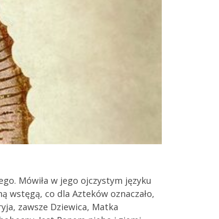
iego. Mówiła w jego ojczystym języku
rną wstęgą, co dla Azteków oznaczało,
ryja, zawsze Dziewica, Matka