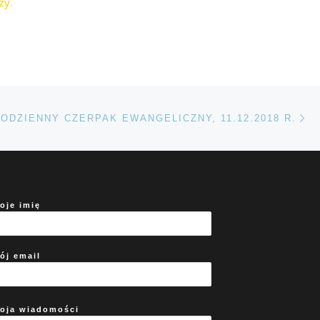
zy.
Na
TÓW
ODZIENNY CZERPAK EWANGELICZNY, 11.12.2018 R.
oje imię
ój email
oja wiadomości