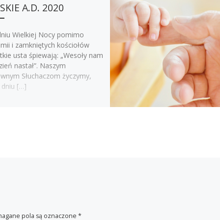
SKIE A.D. 2020
u Wielkiej Nocy pomimo
mii i zamkniętych kościołów
tkie usta śpiewają: „Wesoły nam
dzień nastał”. Naszym
wnym Słuchaczom życzymy,
 dniu […]
agane pola są oznaczone
*