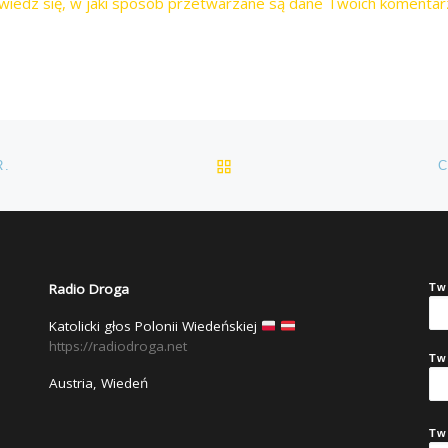
wiedz się, w jaki sposób przetwarzane są dane Twoich komentar
POWRÓT DO LISTY POS
R.
C
Radio Droga
Tw
Katolicki głos Polonii Wiedeńskiej
https://radiodroga.net
Tw
Austria, Wiedeń
Tw