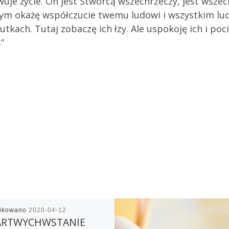
uje życie. On jest Stwórcą wszechrzeczy, jest wszec
rym okażę współczucie twemu ludowi i wszystkim lu
kach. Tutaj zobaczę ich łzy. Ale uspokoję ich i poci
”
likowano
2020-04-12
RTWYCHWSTANIE