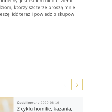
hobecny. Jest Panem nieba i ziemi.
dziom, którzy szczerze proszą mnie
eszę. Idź teraz i powiedz biskupowi
Opublikowano
2020-08-16
Z cyklu homilie, kazania,