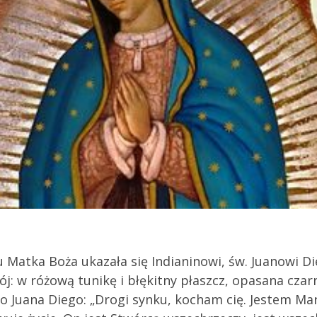
ku Matka Boża ukazała się Indianinowi, św. Juanowi D
ój: w różową tunikę i błękitny płaszcz, opasana cza
do Juana Diego: „Drogi synku, kocham cię. Jestem Ma