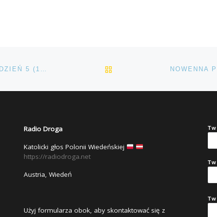
POWRÓT DO LISTY POS
NOWENNA PRZED ZESŁANIEM DUCHA ŚWIĘTEGO – DZIEŃ 5 (19.05)
Radio Droga
Tw
Katolicki głos Polonii Wiedeńskiej
https://radiodroga.net
Tw
Austria, Wiedeń
Tw
Użyj formularza obok, aby skontaktować się z