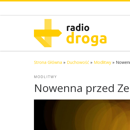
Skip to content
Strona Główna
»
Duchowość
»
Modlitwy
»
Nowenn
MODLITWY
Nowenna przed Zes