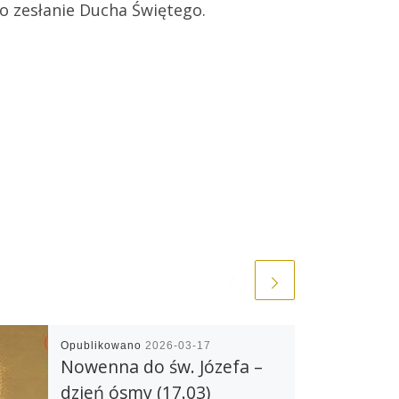
keys
o zesłanie Ducha Świętego.
to
increase
or
decrease
volume.
Opublikowano
2026-03-17
Nowenna do św. Józefa –
dzień ósmy (17.03)