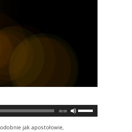
Use
00:00
Up/Down
Arrow
odobnie jak apostołowie,