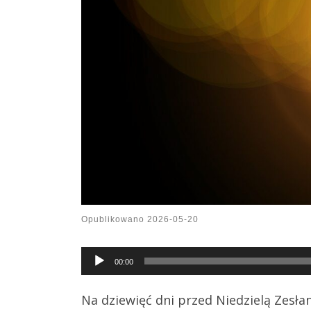
Opublikowano
2026-05-20
Audio
00:00
Player
Na dziewięć dni przed Niedzielą Zesł