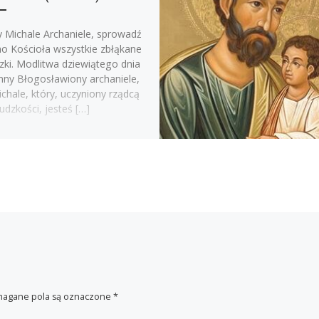
y Michale Archaniele, sprowadź
no Kościoła wszystkie zbłąkane
zki. Modlitwa dziewiątego dnia
ny Błogosławiony archaniele,
chale, który, uczyniony rządcą
ludzkości, jesteś […]
agane pola są oznaczone
*