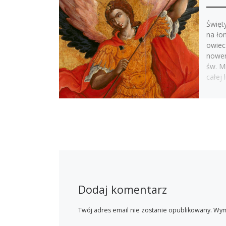
Święt
na ło
owiec
nowen
św. Mi
całej 
Dodaj komentarz
Twój adres email nie zostanie opublikowany.
Wym