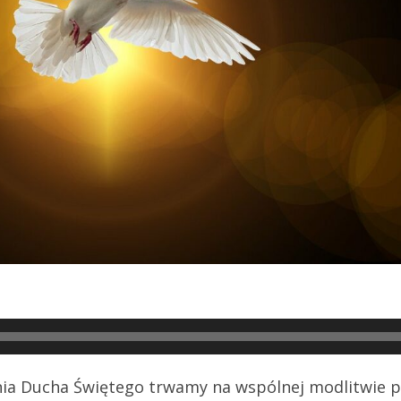
ania Ducha Świętego trwamy na wspólnej modlitwie p