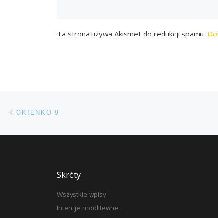
Ta strona używa Akismet do redukcji spamu.
Do
Przeglądanie Wpisów
Poprzedni post
OKIENKO 9
Skróty
Wszystkie wpisy
Intencje modlitewne