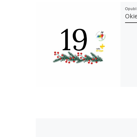
Opub
Oki