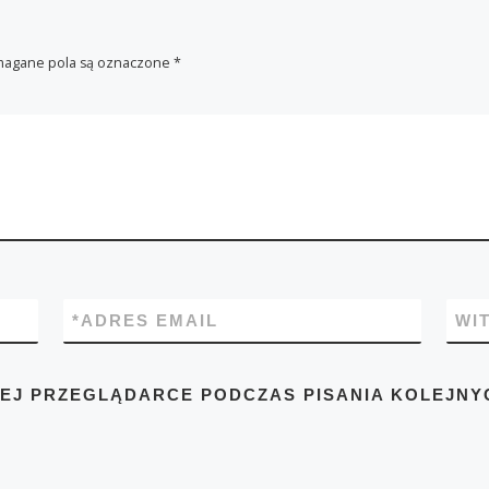
agane pola są oznaczone
*
*
ADRES EMAIL
WI
TEJ PRZEGLĄDARCE PODCZAS PISANIA KOLEJNY