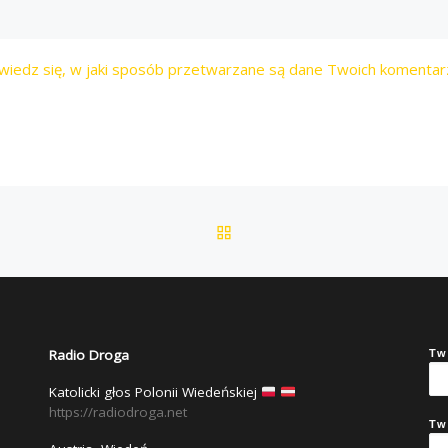
wiedz się, w jaki sposób przetwarzane są dane Twoich komentar
POWRÓT DO LISTY POS
Radio Droga
Tw
Katolicki głos Polonii Wiedeńskiej
https://radiodroga.net
Tw