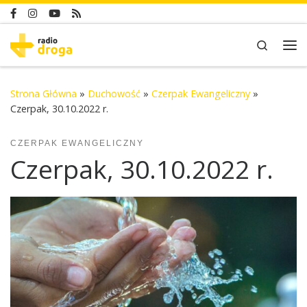
Skip to content
Search
Me
Strona Główna
»
Duchowość
»
Czerpak Ewangeliczny
»
Czerpak, 30.10.2022 r.
CZERPAK EWANGELICZNY
Czerpak, 30.10.2022 r.