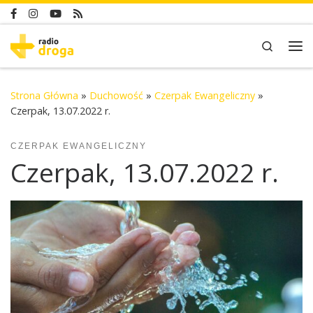
Skip to content
Search
Me
Strona Główna
»
Duchowość
»
Czerpak Ewangeliczny
»
Czerpak, 13.07.2022 r.
CZERPAK EWANGELICZNY
Czerpak, 13.07.2022 r.