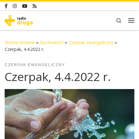
Skip to content
Search
Me
Strona Główna
»
Duchowość
»
Czerpak Ewangeliczny
»
Czerpak, 4.4.2022 r.
CZERPAK EWANGELICZNY
Czerpak, 4.4.2022 r.