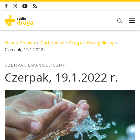
Skip to content
Search
Me
Strona Główna
»
Duchowość
»
Czerpak Ewangeliczny
»
Czerpak, 19.1.2022 r.
CZERPAK EWANGELICZNY
Czerpak, 19.1.2022 r.