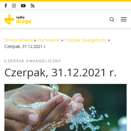
Skip to content
Search
Me
Strona Główna
»
Duchowość
»
Czerpak Ewangeliczny
»
Czerpak, 31.12.2021 r.
CZERPAK EWANGELICZNY
Czerpak, 31.12.2021 r.