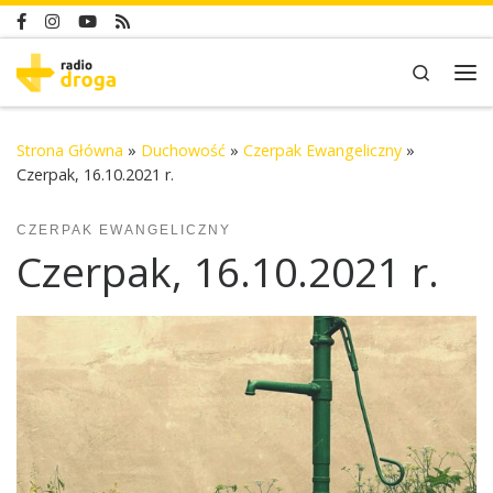
Skip to content
Search
Me
Strona Główna
»
Duchowość
»
Czerpak Ewangeliczny
»
Czerpak, 16.10.2021 r.
CZERPAK EWANGELICZNY
Czerpak, 16.10.2021 r.