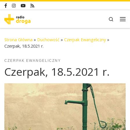
Skip to content
Search
Me
Strona Główna
»
Duchowość
»
Czerpak Ewangeliczny
»
Czerpak, 18.5.2021 r.
CZERPAK EWANGELICZNY
Czerpak, 18.5.2021 r.