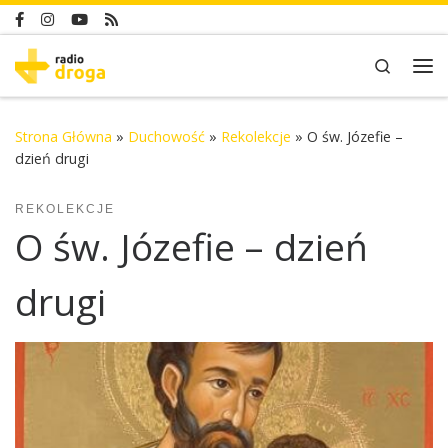
Skip to content
Search
Me
Strona Główna
»
Duchowość
»
Rekolekcje
»
O św. Józefie –
dzień drugi
REKOLEKCJE
O św. Józefie – dzień
drugi