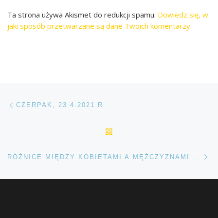
Ta strona używa Akismet do redukcji spamu.
Dowiedz się, w
jaki sposób przetwarzane są dane Twoich komentarzy.
Przeglądanie Wpisów
Poprzedni post
CZERPAK, 23.4.2021 R.
POWRÓT DO LISTY POS
Na
RÓŻNICE MIĘDZY KOBIETAMI A MĘŻCZYZNAMI – JAK BUDOWAĆ WZAJEMNE RELACJE?