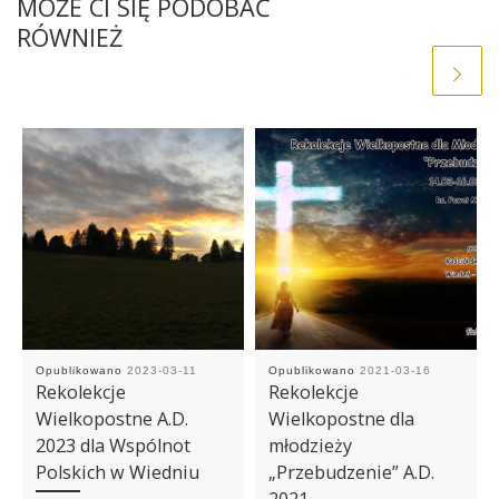
MOŻE CI SIĘ PODOBAĆ
RÓWNIEŻ
Opublikowano
2023-03-11
Opublikowano
2021-03-16
Rekolekcje
Rekolekcje
Wielkopostne A.D.
Wielkopostne dla
2023 dla Wspólnot
młodzieży
Polskich w Wiedniu
„Przebudzenie” A.D.