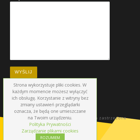
Strona wykorzystuje pliki cookies. W
każdym momencie możesz wyłączyć
ich obsługę. Korzystanie z witryny bez
zmiany ustawień przeglądarki
oznacza, że będą one umieszczane
na Twoim urządzeniu.
© 2026
Radio Droga
–
Wszelkie prawa zastrzezone
Polityka Prywatności
Zarządzanie plikami cookies
ROZUMIEM