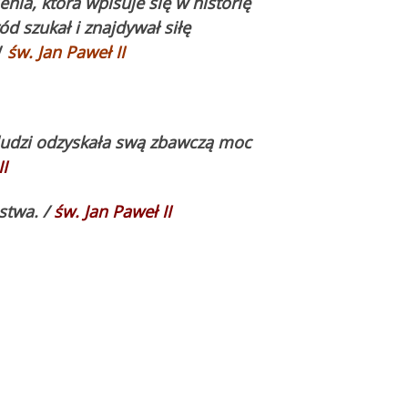
enia, która wpisuje się w historię
ód szukał i znajdywał siłę
/
św. Jan Paweł II
ludzi odzyskała swą zbawczą moc
I
ęstwa. /
św. Jan Paweł II