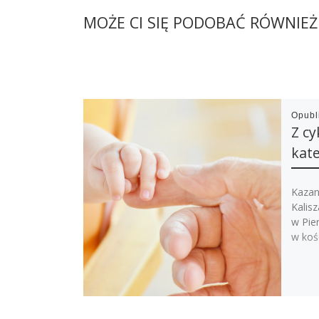
MOŻE CI SIĘ PODOBAĆ RÓWNIEŻ
Opub
Z cy
kat
Kazan
Kalis
w Pie
w kośc