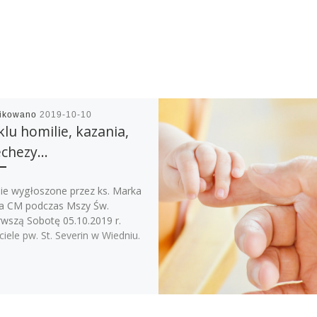
likowano
2019-10-10
klu homilie, kazania,
echezy…
ie wygłoszone przez ks. Marka
za CM podczas Mszy Św.
rwszą Sobotę 05.10.2019 r.
iele pw. St. Severin w Wiedniu.