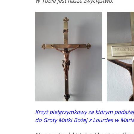
W Tobie jest nasze zwycięstwo.
Krzyż pielgrzymkowy za którym pod
do Groty Matki Bożej z Lourdes w Mari