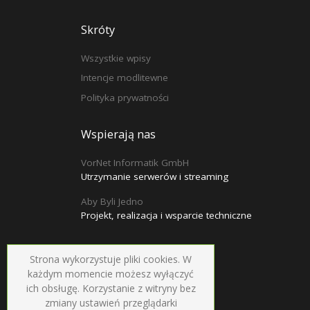
Skróty
Wszystkie wpisy
Intencje modlitewne
Polityka prywatności
Wspierają nas
VorNet Informatik GmbH
Utrzymanie serwerów i streaming
Aby Byli Jedno
Projekt, realizacja i wsparcie techniczne
Strona wykorzystuje pliki cookies. W
każdym momencie możesz wyłączyć
ich obsługę. Korzystanie z witryny bez
zmiany ustawień przeglądarki