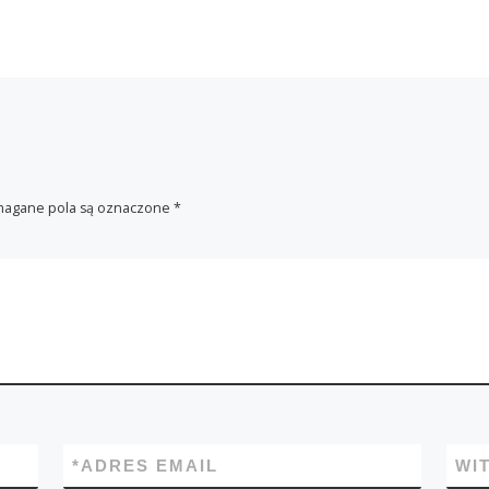
agane pola są oznaczone
*
*
ADRES EMAIL
WI