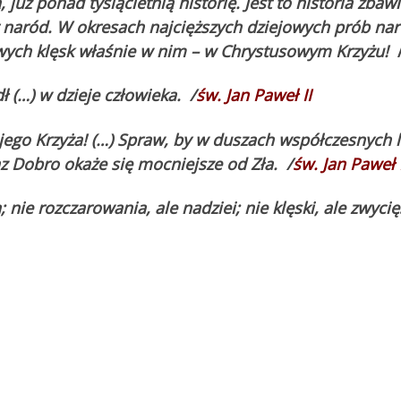
 już ponad tysiącletnią historię. Jest to historia zbawi
est naród. W okresach najcięższych dziejowych prób nar
owych klęsk właśnie w nim – w Chrystusowym Krzyżu!
ł (…) w dzieje człowieka.
/
św. Jan Paweł II
ego Krzyża! (…) Spraw, by w duszach współczesnych 
z Dobro okaże się mocniejsze od Zła.
/
św. Jan Paweł I
; nie rozczarowania, ale nadziei; nie klęski, ale zwyci