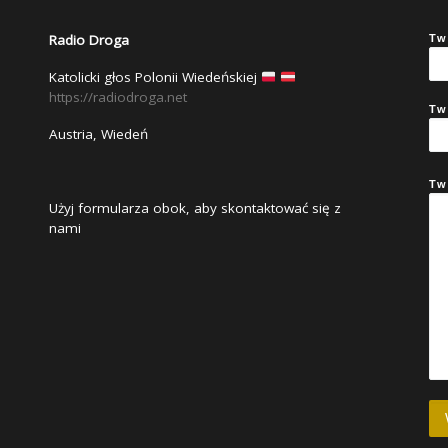
Radio Droga
Tw
Katolicki głos Polonii Wiedeńskiej
https://radiodroga.net
Tw
Austria, Wiedeń
Tw
Użyj formularza obok, aby skontaktować się z
nami