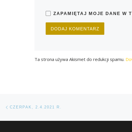
ZAPAMIĘTAJ MOJE DANE W 
Ta strona używa Akismet do redukcji spamu.
Do
Przeglądanie Wpisów
Poprzedni post
CZERPAK, 2.4.2021 R.