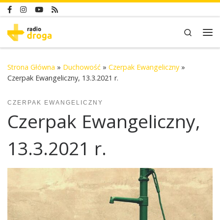
Skip to content
Search
Me
Strona Główna
»
Duchowość
»
Czerpak Ewangeliczny
»
Czerpak Ewangeliczny, 13.3.2021 r.
CZERPAK EWANGELICZNY
Czerpak Ewangeliczny,
13.3.2021 r.