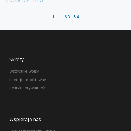
NOWSZY POST
1
…
63
64
Skróty
Wszystkie wpisy
Intencje modlitewne
Polityka prywatności
Wspierają nas
VorNet Informatik GmbH