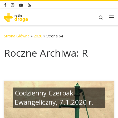
Skip to content
Search
Me
Strona Główna
»
2020
»
Strona 64
Roczne Archiwa:
R
Codzienny Czerpak
Ewangeliczny, 7.1.2020 r.