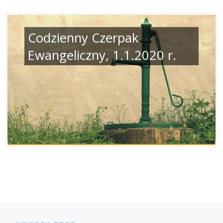
Codzienny Czerpak
Ewangeliczny, 1.1.2020 r.
Nawigacja postów
Nowszy post