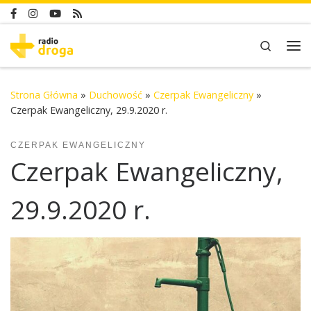
Skip to content
Search
Me
Strona Główna
»
Duchowość
»
Czerpak Ewangeliczny
»
Czerpak Ewangeliczny, 29.9.2020 r.
CZERPAK EWANGELICZNY
Czerpak Ewangeliczny,
29.9.2020 r.