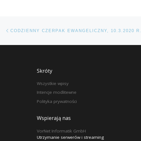
Przeglądanie Wpisów
Poprzedni post
CODZIENNY CZERPAK EWANGELICZNY, 10.3.2020 R
Skróty
Wszystkie wpisy
Intencje modlitewne
Polityka prywatności
Wspierają nas
VorNet Informatik GmbH
Utrzymanie serwerów i streaming