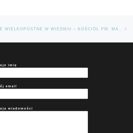
Na
TÓW
REKOLEKCJE WIELKOPOSTNE W WIEDNIU – KOŚCIÓŁ PW. MARIA NAMEN.
oje imię
ój email
oja wiadomości