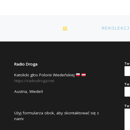
POWRÓT DO LISTY POS
.
Radio Droga
Tw
Katolicki głos Polonii Wiedeńskiej
https://radiodroga.net
Tw
Austria, Wiedeń
Tw
Użyj formularza obok, aby skontaktować się z
nami