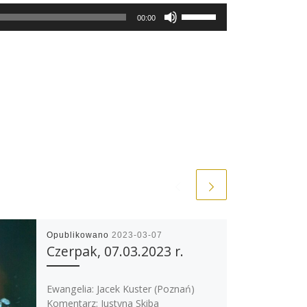
Use
00:00
Up/Down
Arrow
keys
to
increase
or
decrease
volume.
Opublikowano
2023-03-07
Czerpak, 07.03.2023 r.
Ewangelia: Jacek Kuster (Poznań)
Komentarz: Justyna Skiba