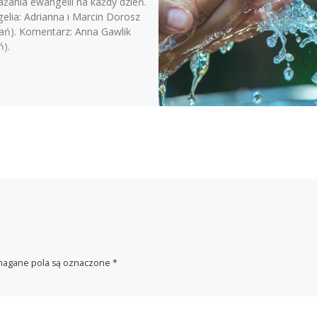
żania ewangelii na każdy dzień.
elia: Adrianna i Marcin Dorosz
ań). Komentarz: Anna Gawlik
ń).
agane pola są oznaczone
*