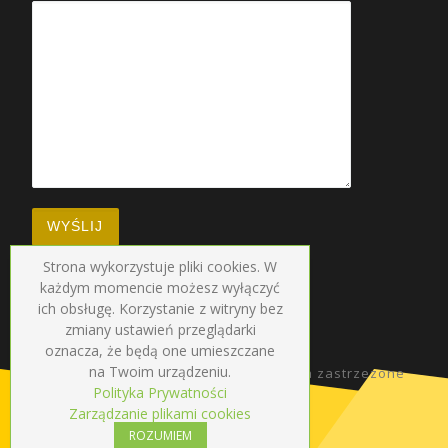
Strona wykorzystuje pliki cookies. W
każdym momencie możesz wyłączyć
ich obsługę. Korzystanie z witryny bez
zmiany ustawień przeglądarki
oznacza, że będą one umieszczane
na Twoim urządzeniu.
© 2026
Radio Droga
–
Wszelkie prawa zastrzezone
Polityka Prywatności
Zarządzanie plikami cookies
ROZUMIEM