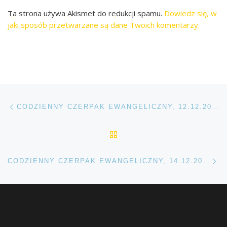
Ta strona używa Akismet do redukcji spamu.
Dowiedz się, w
jaki sposób przetwarzane są dane Twoich komentarzy.
Przeglądanie Wpisów
Poprzedni post
CODZIENNY CZERPAK EWANGELICZNY, 12.12.2019 R.
POWRÓT DO LISTY POS
Na
CODZIENNY CZERPAK EWANGELICZNY, 14.12.2019 R.