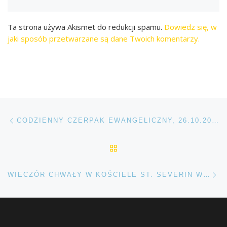
Ta strona używa Akismet do redukcji spamu.
Dowiedz się, w
jaki sposób przetwarzane są dane Twoich komentarzy.
Przeglądanie Wpisów
Poprzedni post
CODZIENNY CZERPAK EWANGELICZNY, 26.10.2019 R.
POWRÓT DO LISTY POS
Na
WIECZÓR CHWAŁY W KOŚCIELE ST. SEVERIN W WIEDNIU